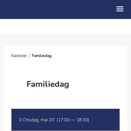
OM OSS
BLI MED
Kalender
/
Familiedag
KALENDER
TALER
Familiedag
ENGLISH
Onsdag, mai 20 (17:00 — 18:30)